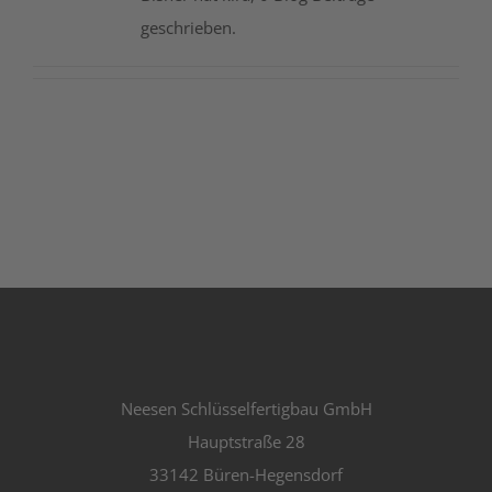
geschrieben.
Jobs
Kontakt
Neesen Schlüsselfertigbau GmbH
Hauptstraße 28
33142 Büren-Hegensdorf