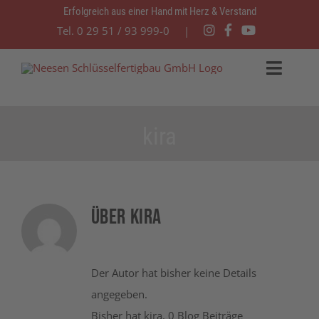
Zum
Erfolgreich aus einer Hand mit Herz & Verstand
Tel. 0 29 51 / 93 999-0 |
Inhalt
springen
Toggl
Navig
Startseite
kira
Leistungen
Über
kira
aktuelle Angebote
Referenzen
Der Autor hat bisher keine Details
angegeben.
Unternehmen
Bisher hat kira, 0 Blog Beiträge