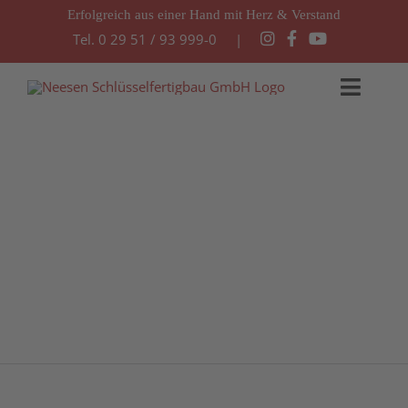
Zum
Erfolgreich aus einer Hand mit Herz & Verstand
Tel. 0 29 51 / 93 999-0 |
Inhalt
springen
Toggle
Naviga
Startseite
Leistungen
aktuelle Angebote
Klinkerputzfassade
Referenzen
Unternehmen