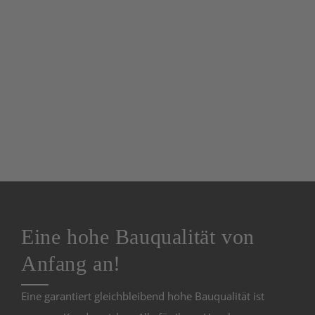
wichtig ist wie Kompetenz. Diese Kombination macht
uns zu einem der führenden Unternehmen für
schlüsselfertiges Bauen in Nordrhein-Westfalen und das
gewährleistet unseren Kunden eine feste wirtschaftliche
Solidität. Das schafft Vertrauen und unsere Kunden sind
in „guten Händen“.
Eine hohe Bauqualität von
Anfang an!
Eine garantiert gleichbleibend hohe Bauqualität ist