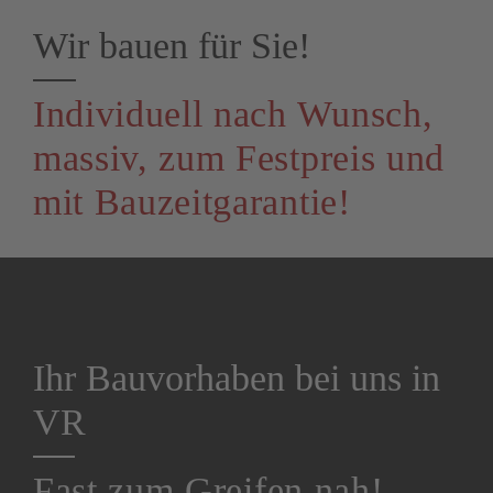
Wir bauen für Sie!
Jobs
Individuell nach Wunsch,
Kontakt
massiv, zum Festpreis und
mit Bauzeitgarantie!
Ihr Bauvorhaben bei uns in
VR
Fast zum Greifen nah!