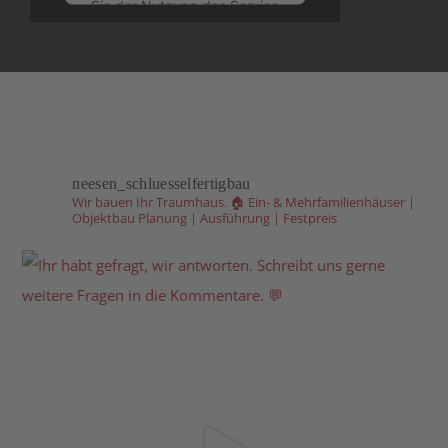
Sie der Nutzung des Service
zu, um dieses Video
anzusehen.
Mehr Informationen
Akzeptieren
neesen_schluesselfertigbau
powered by
Usercentrics
Wir bauen Ihr Traumhaus. 🏠
Ein- & Mehrfamilienhäuser |
Consent Management
Objektbau
Planung | Ausführung | Festpreis
Platform
&
eRecht24