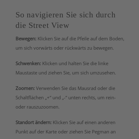
Mehr Informationen
So navigieren Sie sich durch
die Street View
Akzeptieren
Bewegen:
Klicken Sie auf die Pfeile auf dem Boden,
powered by
Usercentrics
Consent Management
um sich vorwärts oder rückwärts zu bewegen.
Platform
&
eRecht24
Schwenken:
Klicken und halten Sie die linke
Maustaste und ziehen Sie, um sich umzusehen.
Zoomen:
Verwenden Sie das Mausrad oder die
Schaltflächen „+“ und „-“ unten rechts, um rein-
oder rauszuzoomen.
Standort ändern:
Klicken Sie auf einen anderen
Punkt auf der Karte oder ziehen Sie Pegman an